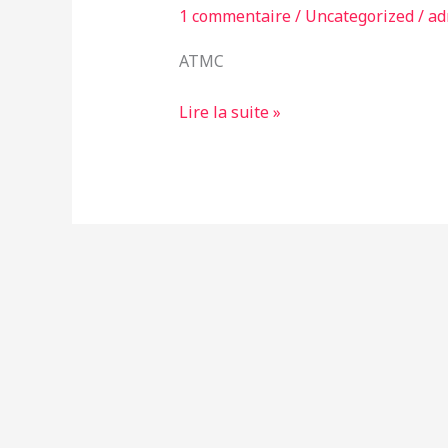
1 commentaire
/
Uncategorized
/
ad
maladie
Cœliaque
ATMC
Lire la suite »