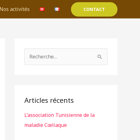
Nos activités
CONTACT
S
e
R
a
e
r
c
c
h
h
e
Articles récents
f
r
o
L’association Tunisienne de la
c
r
maladie Cœliaque
h
:
e