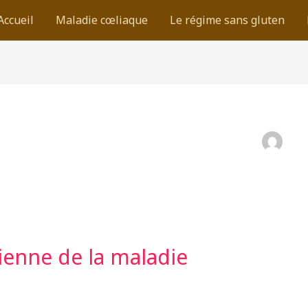
Accueil
Maladie cœliaque
Le régime sans gluten
sienne de la maladie